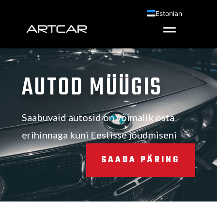
Estonian
English
AUTOD MÜÜGIS
Saabuvaid autosid on võimalik osta
erihinnaga kuni Eestisse jõudmiseni
SAADA PÄRING